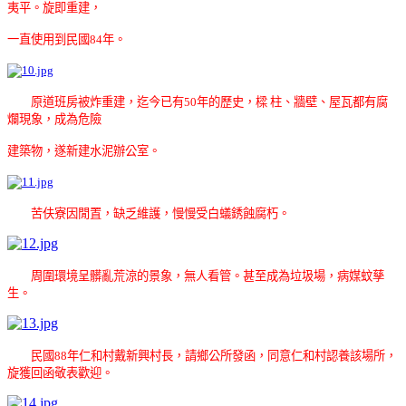
夷平。旋即重建，
一直使用到民國84年。
原道班房被炸重建，迄今已有50年的歷史，樑 柱、牆壁、屋瓦都有腐
爛現象，成為危險
建築物，遂新建水泥辦公室。
苦伕寮因閒置，缺乏維護，慢慢受白蟻銹蝕腐朽。
周圍環境呈髒亂荒涼的景象，無人看管。甚至成為垃圾場，病媒蚊孳
生。
民國88年仁和村戴新興村長，請鄉公所發函，同意仁和村認養該場所，
旋獲回函敬表歡迎。