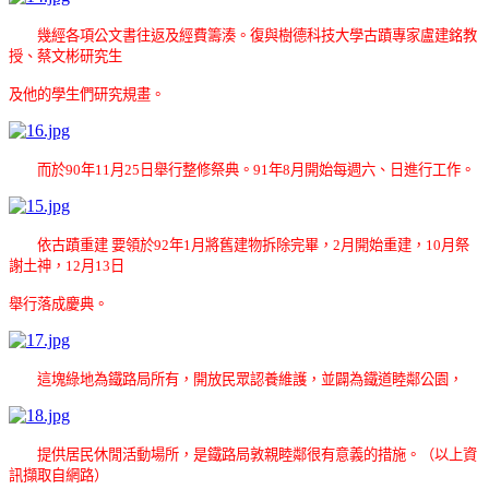
幾經各項公文書往返及經費籌湊。復與樹德科技大學古蹟專家盧建銘教
授、蔡文彬研究生
及他的學生們研究規畫。
而於90年11月25日舉行整修祭典。91年8月開始每週六、日進行工作。
依古蹟重建 要領於92年1月將舊建物拆除完畢，2月開始重建，10月祭
謝土神，12月13日
舉行落成慶典。
這塊綠地為鐵路局所有，開放民眾認養維護，並闢為鐵道睦鄰公園，
提供居民休閒活動場所，是鐵路局敦親睦鄰很有意義的措施。（以上資
訊擷取自網路）