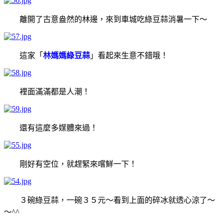
離開了古意盎然的林邊，來到車城吃綠豆蒜消暑一下～
這家「
林媽媽綠豆蒜
」看起來生意不錯哦！
裡面滿滿都是人潮！
還有這麼多媒體來過！
剛好有空位，就趕緊來嚐鮮一下！
３碗綠豆蒜，一碗３５元～看到上面的碎冰就透心涼了～
～^^