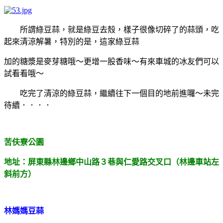
所謂綠豆蒜，就是綠豆去殼，樣子很像切碎了的蒜頭，吃
起來清涼解暑，特別的是，這家綠豆蒜
加的糖漿是麥芽糖哦～更增一股香味～有來車城的冰友們可以
試看看哦～
吃完了清涼的綠豆蒜，繼續往下一個目的地前進囉～未完
待續．．．．
苦伕寮公園
地址：屏東縣林邊鄉中山路３巷與仁愛路交叉口（林邊車站左
斜前方）
林媽媽豆蒜