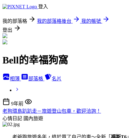
登入
我的部落格
我的部落格後台
我的帳號
登出
Bell的幸福狗窩
相簿
部落格
名片
9年前
老狗環島趴趴走－旅遊登山包車，歡迎洽詢！
心情日記
國內旅遊
老爺跑旅遊多年，終於買了自己的車～全新「
福斯T6
」