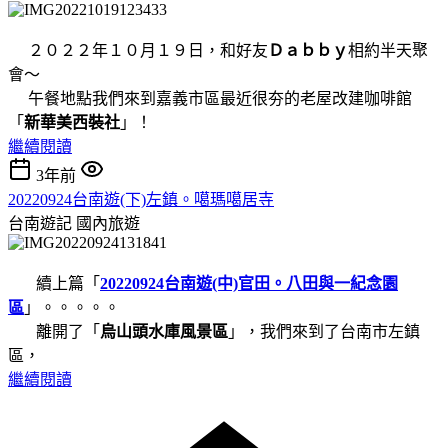
２０２２年１０月１９日，和好友
Ｄａｂｂｙ
相約半天聚
會～
午餐地點我們來到嘉義市區最近很夯的老屋改建咖啡館
「
新華美西裝社
」！
繼續閱讀
3年前
20220924台南遊(下)左鎮。噶瑪噶居寺
台南遊記
國內旅遊
續上篇「
20220924台南遊(中)官田。八田與一紀念園
區
」。。。。。
離開了「
烏山頭水庫風景區
」，我們來到了台南市左鎮
區，
繼續閱讀