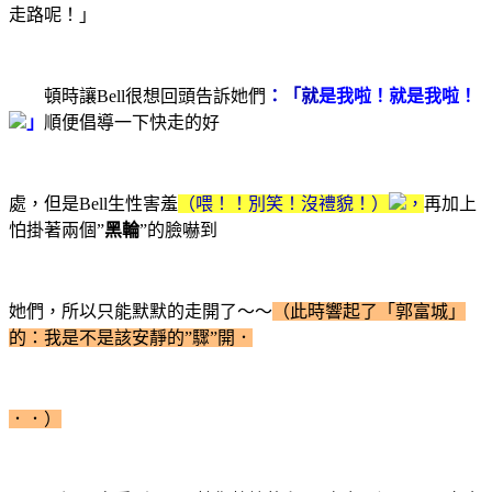
走路呢！」
頓時讓Bell很想回頭告訴她們
：「
就
是我啦！就是我啦！
」
順便倡導一下快走的好
處，但是Bell生性害羞
（喂！！別笑！沒禮貌！）
，
再加上
怕掛著兩個”
黑輪
”的臉嚇到
她們，所以只能默默的走開了～～
（此時響起了「郭富城」
的：我是不是該安靜的”驟”開．
．．）