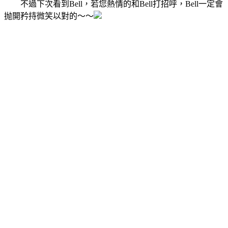
不過下次看到Bell，若您熱情的和Bell打招呼，Bell一定會
抛開矜持微笑以對的～～