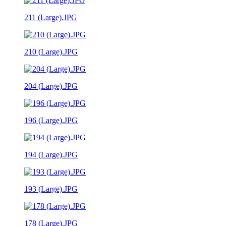
211 (Large).JPG
210 (Large).JPG
204 (Large).JPG
196 (Large).JPG
194 (Large).JPG
193 (Large).JPG
178 (Large).JPG